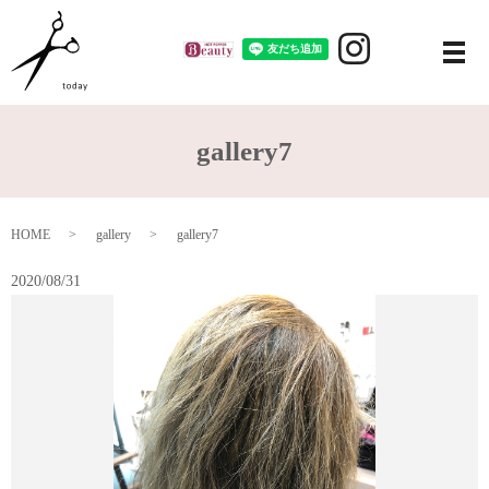
メ
gallery7
HOME
gallery
gallery7
2020/08/31