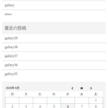
gallery
news
gallery39
gallery38
gallery37
gallery36
gallery35
2026年 8月
日
月
火
水
木
金
土
1
2
3
4
5
6
7
8