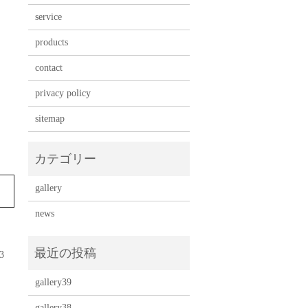
service
products
contact
privacy policy
sitemap
gallery
news
13
gallery39
gallery38