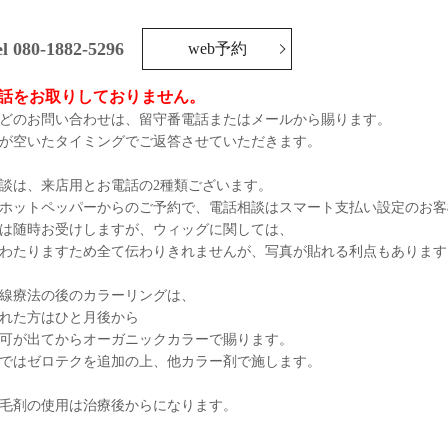
el 080-1882-5296
web予約
話をお取りしておりません。
どのお問い合わせは、
留守番電話またはメールから賜ります。
が空いたタイミングで
ご返答させていただきます。
談は、来店用とお電話の2種類ございます。
ホットペッパーからのご予約で、
電話相談はスマート支払い設定のお客
は随時お受けしますが、ウィッグに関しては、
わたりますため全て伝わりきれませんが、
写真が貼れる利点もあります
線療法の後のカラーリングは、
れた方はひと月後から
可が出てからオーガニックカラーで賜ります。
ではゼロテクを追加の上、他カラー剤で施します。
毛剤の使用は治療後からになります。