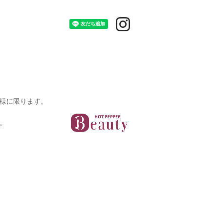
様に限ります。
。