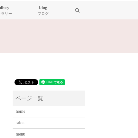
allery
blog
search
ャラリー
ブログ
home
salon
menu